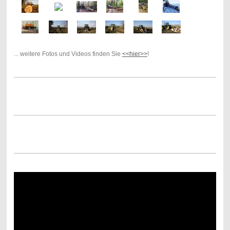
... weitere Fotos und Videos finden Sie
<<hier>>
!