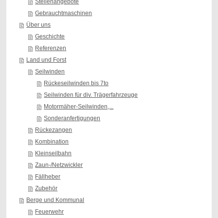
Stellenangebote
Gebrauchtmaschinen
Über uns
Geschichte
Referenzen
Land und Forst
Seilwinden
Rückeseilwinden bis 7to
Seilwinden für div. Trägerfahrzeuge
Motormäher-Seilwinden,...
Sonderanfertigungen
Rückezangen
Kombination
Kleinseilbahn
Zaun-/Netzwickler
Fällheber
Zubehör
Berge und Kommunal
Feuerwehr