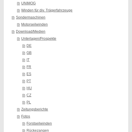
UNIMOG
Winden für div. Trägerfahrzeuge
Sondermaschinen
Motorseilwinden
Download/Medien
Unterlagen/Prospekte
DE
GB
IT
FR
ES
PT
HU
CZ
PL
Zeitungsberichte
Fotos
Forstseilwinden
Rückezangen